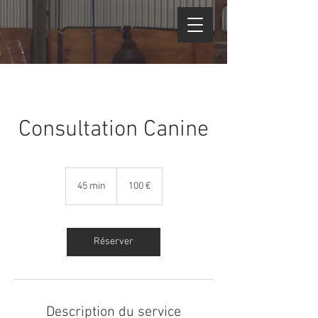
Consultation Canine
100
euros
45 min
4
100 €
5
m
i
n
Réserver
Description du service