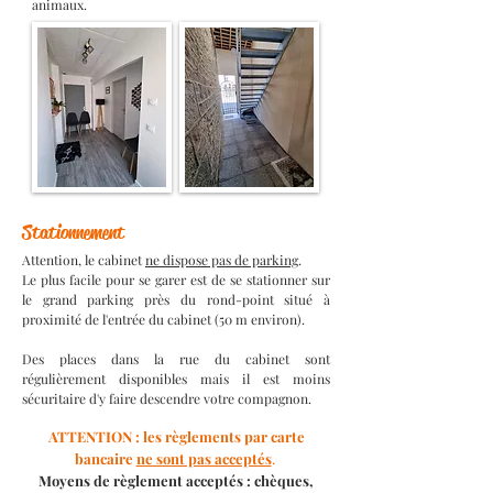
animaux.
Stationnement
Attention, le cabinet
ne dispose pas de parking
.
Le plus facile pour se garer est de se stationner sur
le grand parking près du rond-point situé à
proximité de l'entrée du cabinet (50 m environ).
Des places dans la rue du cabinet sont
régulièrement disponibles mais il est moins
sécuritaire d'y faire descendre votre compagnon.
ATTENTION : les règlements par carte
bancaire
ne sont pas acceptés
.
Moyens de règlement acceptés : chèques,