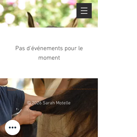
Pas d'événements pour le
moment
Ostéopathe Animalier Ducey, Ostéopathe Animalier Manche 50, Ostéopathe Animalier Sud Manche 50, Ostéopathe Animalier Ille-et-Vilaine 35, Ostéopathe Animalier St Malo, Ostéopathe Animalier Avranches, Ostéopathe Animalier Granville, Ostéopathe Animalier Jullouville, Ostéopathe Animalier Brécey, Ostéopathe Animalier Mortain, Ostéopathe Animalier St Hilaire du Harcouët, Ostéopathe Animalier Le Teilleul, Ostéopathe Animalier Isigny-le-buat, Ostéopathe Animalier Fougères, Ostéopathe Animalier Dol de Bretagne, Ostéopathe Animalier Cancale, Ostéopathe Animalier St Broladre, Ostéopathe Animalier Combourg, Ostéopathe Animalier Pontorson, Ostéopathe Animalier St James, Ostéopathe Animalier St Lo, Ostéopathe Animalier Vire, Ostéopathe Animalier Villedieu les pôeles
Sarah Motelle Ostéopathe Animalier
© 2026 Sarah Motelle